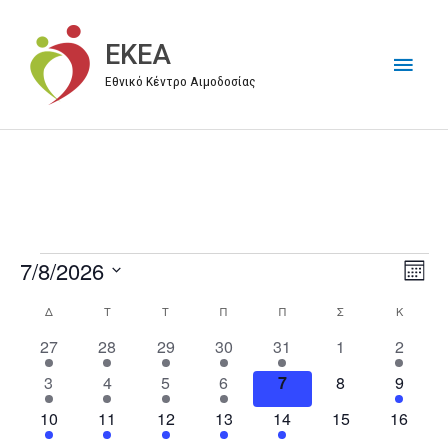
Μετάβαση
στο
EKEA
Κύρι
περιεχόμενο
Εθνικό Κέντρο Αιμοδοσίας
Μεν
7/8/2026
Events
V
E
M
i
v
S
o
Δ
ΔΕΥΤΈΡΑ
Τ
ΤΡΊΤΗ
Τ
ΤΕΤΆΡΤΗ
Π
ΠΈΜΠΤΗ
Π
ΠΑΡΑΣΚΕΥΉ
Σ
ΣΆΒΒΑΤΟ
Κ
ΚΥΡΙΑΚ
C
n
e
e
e
t
a
1
3
4
3
3
0
4
27
28
29
30
31
1
2
w
n
l
h
e
e
e
e
e
e
e
l
s
t
e
1
1
4
2
0
0
2
3
4
5
6
7
8
9
v
v
v
v
v
v
v
e
N
V
e
e
e
e
e
e
e
c
e
2
e
2
e
2
e
2
e
1
0
e
0
e
10
11
12
13
14
15
16
n
v
v
v
v
v
v
v
a
i
t
n
e
n
e
n
e
n
e
n
e
e
n
e
n