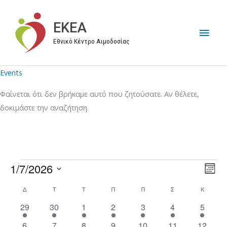
Μετάβαση
στο
EKEA
Κύρι
περιεχόμενο
Εθνικό Κέντρο Αιμοδοσίας
Μεν
Events
Φαίνεται ότι δεν βρήκαμε αυτό που ζητούσατε. Αν θέλετε,
δοκιμάστε την αναζήτηση.
1/7/2026
Events
V
E
M
i
v
S
o
Δ
ΔΕΥΤΈΡΑ
Τ
ΤΡΊΤΗ
Τ
ΤΕΤΆΡΤΗ
Π
ΠΈΜΠΤΗ
Π
ΠΑΡΑΣΚΕΥΉ
Σ
ΣΆΒΒΑΤΟ
Κ
ΚΥΡΙΑΚ
C
n
e
e
e
t
a
2
6
1
1
3
2
3
29
30
1
2
3
4
5
w
n
l
h
e
e
e
e
e
e
e
l
s
t
e
1
3
4
1
1
1
2
6
7
8
9
10
11
12