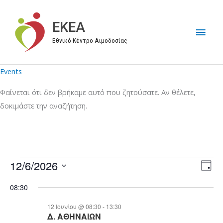
Μετάβαση
στο
EKEA
Κύρι
περιεχόμενο
Εθνικό Κέντρο Αιμοδοσίας
Μεν
Events
Φαίνεται ότι δεν βρήκαμε αυτό που ζητούσατε. Αν θέλετε,
δοκιμάστε την αναζήτηση.
12/6/2026
Events
V
E
D
for
i
v
S
a
08:30
y
12/06/2026
e
e
e
w
n
l
12 Ιουνίου @ 08:30
-
13:30
Δ. ΑΘΗΝΑΙΩΝ
s
t
e