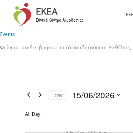
Μετάβαση
EKEA
στο
ΕΚ
Εθνικό Κέντρο Αιμοδοσίας
περιεχόμενο
Events
Φαίνεται ότι δεν βρήκαμε αυτό που ζητούσατε. Αν θέλετε,
15/06/2026
Events
Today
for
S
15/06/2026
e
All Day
l
e
15 Ιουνίου
-
25 Ιουνίου