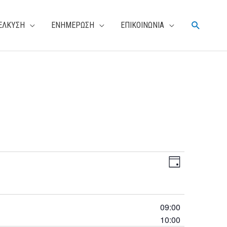
Αναζήτη
ΕΛΚΥΣΗ
ΕΝΗΜΕΡΩΣΗ
ΕΠΙΚΟΙΝΩΝΙΑ
V
E
D
i
v
a
e
e
y
w
n
09:00
s
t
10:00