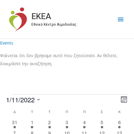
Μετάβαση
στο
EKEA
Κύρι
περιεχόμενο
Εθνικό Κέντρο Αιμοδοσίας
Μεν
Events
Φαίνεται ότι δεν βρήκαμε αυτό που ζητούσατε. Αν θέλετε,
δοκιμάστε την αναζήτηση.
1/11/2022
Events
V
E
M
i
v
S
o
Δ
ΔΕΥΤΈΡΑ
Τ
ΤΡΊΤΗ
Τ
ΤΕΤΆΡΤΗ
Π
ΠΈΜΠΤΗ
Π
ΠΑΡΑΣΚΕΥΉ
Σ
ΣΆΒΒΑΤΟ
Κ
ΚΥΡΙΑΚ
C
n
e
e
e
t
a
2
3
6
4
4
2
1
31
1
2
3
4
5
6
w
n
l
h
e
e
e
e
e
e
0
l
s
t
e
3
5
4
4
1
2
8
7
8
9
10
11
12
13