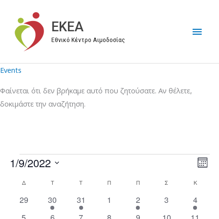
Μετάβαση
στο
EKEA
Κύρι
περιεχόμενο
Εθνικό Κέντρο Αιμοδοσίας
Μεν
Events
Φαίνεται ότι δεν βρήκαμε αυτό που ζητούσατε. Αν θέλετε,
δοκιμάστε την αναζήτηση.
1/9/2022
Events
V
E
M
i
v
S
o
Δ
ΔΕΥΤΈΡΑ
Τ
ΤΡΊΤΗ
Τ
ΤΕΤΆΡΤΗ
Π
ΠΈΜΠΤΗ
Π
ΠΑΡΑΣΚΕΥΉ
Σ
ΣΆΒΒΑΤΟ
Κ
ΚΥΡΙΑΚ
C
n
e
e
e
t
a
0
1
2
0
1
0
4
29
30
31
1
2
3
4
w
n
l
h
e
e
e
e
e
e
e
l
s
t
e
1
2
5
1
4
3
8
5
6
7
8
9
10
11