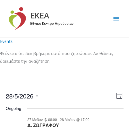
Μετάβαση
στο
EKEA
Κύρι
περιεχόμενο
Εθνικό Κέντρο Αιμοδοσίας
Μεν
Events
Φαίνεται ότι δεν βρήκαμε αυτό που ζητούσατε. Αν θέλετε,
δοκιμάστε την αναζήτηση.
28/5/2026
Events
V
E
D
for
i
v
S
a
Ongoing
y
28/05/2026
e
e
e
w
n
l
27 Μαΐου @ 08:00
-
28 Μαΐου @ 17:00
Δ. ΖΩΓΡΑΦΟΥ
s
t
e