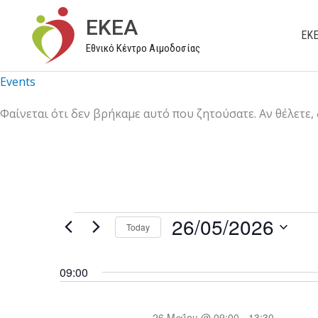
Μετάβαση
EKEA
στο
ΕΚ
Εθνικό Κέντρο Αιμοδοσίας
περιεχόμενο
Events
Φαίνεται ότι δεν βρήκαμε αυτό που ζητούσατε. Αν θέλετε,
26/05/2026
Events
Today
for
S
26/05/2026
e
09:00
l
e
26 Μαΐου @ 09:00
-
13:30