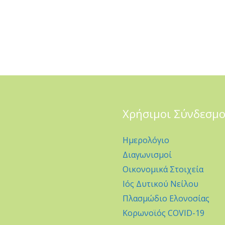
Χρήσιμοι Σύνδεσμο
Ημερολόγιο
Διαγωνισμοί
Οικονομικά Στοιχεία
Ιός Δυτικού Νείλου
Πλασμώδιο Ελονοσίας
Κορωνοϊός COVID-19