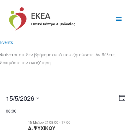
Μετάβαση
στο
EKEA
Κύρι
περιεχόμενο
Εθνικό Κέντρο Αιμοδοσίας
Μεν
Events
Φαίνεται ότι δεν βρήκαμε αυτό που ζητούσατε. Αν θέλετε,
δοκιμάστε την αναζήτηση.
15/5/2026
Events
V
E
D
for
i
v
S
a
08:00
y
15/05/2026
e
e
e
w
n
l
15 Μαΐου @ 08:00
-
17:00
Δ. ΨΥΧΙΚΟΥ
s
t
e