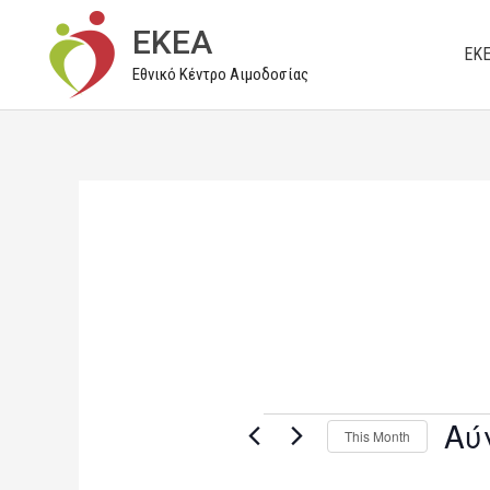
Μετάβαση
EKEA
στο
ΕΚ
Εθνικό Κέντρο Αιμοδοσίας
περιεχόμενο
Αύ
Events
This Month
S