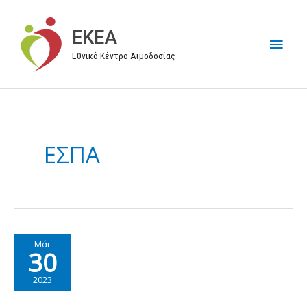
Μετάβαση
στο
EKEA
Κύρι
περιεχόμενο
Εθνικό Κέντρο Αιμοδοσίας
Μεν
ΕΣΠΑ
Μάι
30
2023