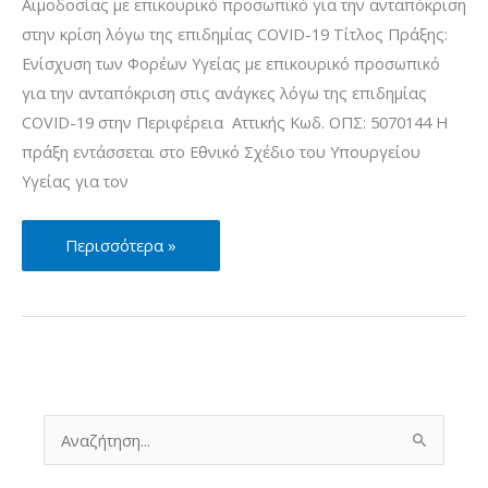
COVID-
Αιμοδοσίας με επικουρικό προσωπικό για την ανταπόκριση
19
στην κρίση λόγω της επιδημίας COVID-19 Τίτλος Πράξης:
για
Ενίσχυση των Φορέων Υγείας με επικουρικό προσωπικό
το
για την ανταπόκριση στις ανάγκες λόγω της επιδημίας
έτος
COVID-19 στην Περιφέρεια Αττικής Κωδ. ΟΠΣ: 5070144 Η
2023
πράξη εντάσσεται στο Εθνικό Σχέδιο του Υπουργείου
Υγείας για τον
Ενίσχυση
Περισσότερα »
του
Εθνικού
Κέντρου
Αιμοδοσίας
με
επικουρικό
Α
ν
προσωπικό
α
για