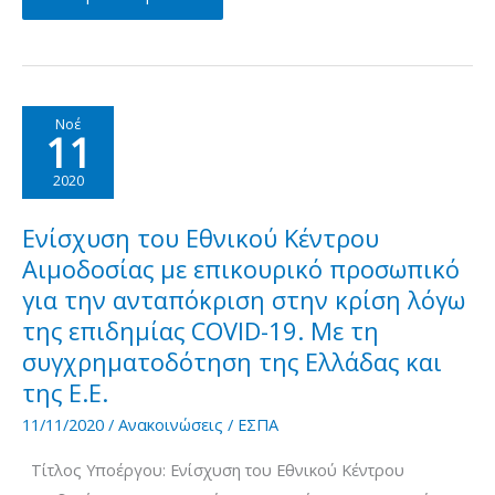
του
ΕΘΝΙΚΟΥ
ΚΕΝΤΡΟΥ
ΑΙΜΟΔΟΣΙΑΣ-
Νοέ
11
Ε.ΚΕ.Α.
με
2020
επικουρικό
προσωπικό
Ενίσχυση του Εθνικού Κέντρου
για
Αιμοδοσίας με επικουρικό προσωπικό
την
για την ανταπόκριση στην κρίση λόγω
ανταπόκριση
της επιδημίας COVID-19. Με τη
στην
συγχρηματοδότηση της Ελλάδας και
κρίση
της Ε.Ε.
λόγω
11/11/2020
/
Ανακοινώσεις
/
ΕΣΠΑ
της
επιδημίας
Τίτλος Υποέργου: Ενίσχυση του Εθνικού Κέντρου