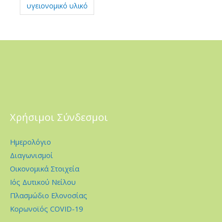
υγειονομικό υλικό
Χρήσιμοι Σύνδεσμοι
Ημερολόγιο
Διαγωνισμοί
Οικονομικά Στοιχεία
Ιός Δυτικού Νείλου
Πλασμώδιο Ελονοσίας
Κορωνοϊός COVID-19