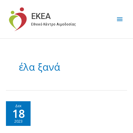
Μετάβαση
στο
EKEA
Κύρι
περιεχόμενο
Εθνικό Κέντρο Αιμοδοσίας
Μεν
έλα ξανά
Δεκ
18
2023