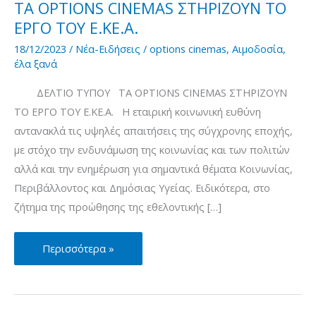
ΤΑ OPTIONS CINEMAS ΣΤΗΡΙΖΟΥΝ ΤΟ
ΕΡΓΟ ΤΟΥ Ε.ΚΕ.Α.
18/12/2023
/
Νέα-Ειδήσεις
/
options cinemas
,
Αιμοδοσία
,
έλα ξανά
ΔΕΛΤΙΟ ΤΥΠΟΥ ΤΑ OPTIONS CINEMAS ΣΤΗΡΙΖΟΥΝ
ΤΟ ΕΡΓΟ ΤΟΥ Ε.ΚΕ.Α. Η εταιρική κοινωνική ευθύνη
αντανακλά τις υψηλές απαιτήσεις της σύγχρονης εποχής,
με στόχο την ενδυνάμωση της κοινωνίας και των πολιτών
αλλά και την ενημέρωση για σημαντικά θέματα Κοινωνίας,
Περιβάλλοντος και Δημόσιας Υγείας. Eιδικότερα, στο
ζήτημα της προώθησης της εθελοντικής […]
ΤΑ
Περισσότερα »
OPTIONS
CINEMAS
ΣΤΗΡΙΖΟΥΝ