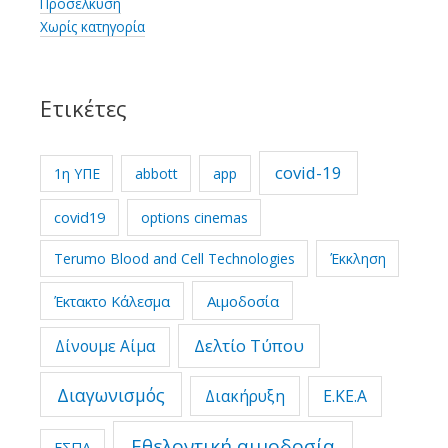
Προσέλκυση
Χωρίς κατηγορία
Ετικέτες
covid-19
1η ΥΠΕ
abbott
app
covid19
options cinemas
Terumo Blood and Cell Technologies
Έκκληση
Έκτακτο Κάλεσμα
Αιμοδοσία
Δελτίο Τύπου
Δίνουμε Αίμα
Διαγωνισμός
Διακήρυξη
Ε.ΚΕ.Α
Εθελοντική αιμοδοσία
ΕΣΠΑ