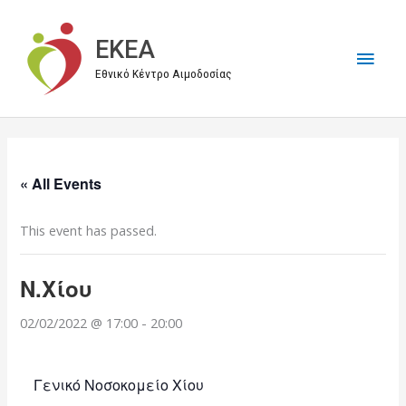
Μετάβαση
στο
EKEA
Κύρι
περιεχόμενο
Εθνικό Κέντρο Αιμοδοσίας
Μεν
« All Events
This event has passed.
Ν.Χίου
02/02/2022 @ 17:00
-
20:00
Γενικό Νοσοκομείο Χίου