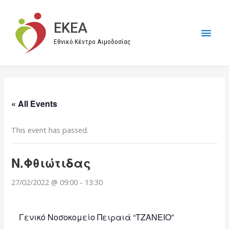
Μετάβαση
στο
EKEA
Κύρι
περιεχόμενο
Εθνικό Κέντρο Αιμοδοσίας
Μεν
« All Events
This event has passed.
Ν.Φθιώτιδας
27/02/2022 @ 09:00
-
13:30
Γενικό Νοσοκομείο Πειραιά “ΤΖΑΝΕΙΟ”