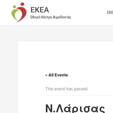
Μετάβαση
EKEA
στο
ΕΚ
Εθνικό Κέντρο Αιμοδοσίας
περιεχόμενο
« All Events
This event has passed.
Ν.Λάρισας