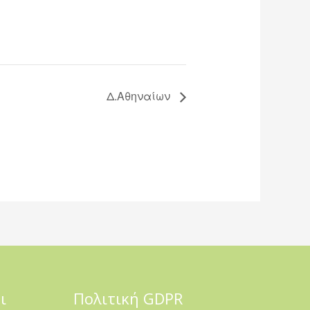
Δ.Αθηναίων
ι
Πολιτική GDPR