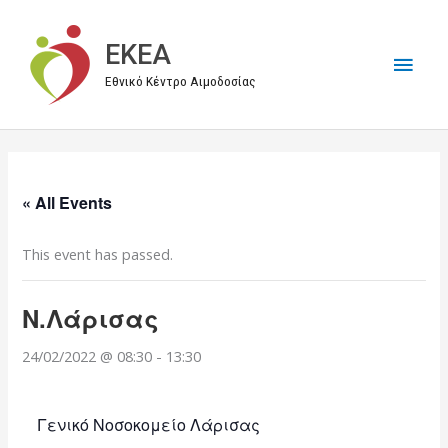
Μετάβαση
στο
EKEA
Κύρι
περιεχόμενο
Εθνικό Κέντρο Αιμοδοσίας
Μεν
« All Events
This event has passed.
Ν.Λάρισας
24/02/2022 @ 08:30
-
13:30
Γενικό Νοσοκομείο Λάρισας