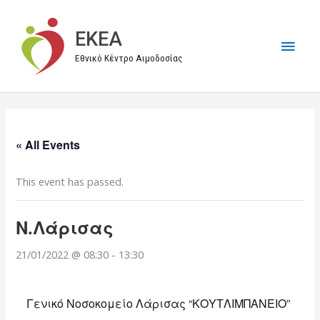
Μετάβαση
στο
EKEA
Κύρι
περιεχόμενο
Εθνικό Κέντρο Αιμοδοσίας
Μεν
« All Events
This event has passed.
Ν.Λάρισας
21/01/2022 @ 08:30
-
13:30
Γενικό Νοσοκομείο Λάρισας “ΚΟΥΤΛΙΜΠΑΝΕΙΟ”