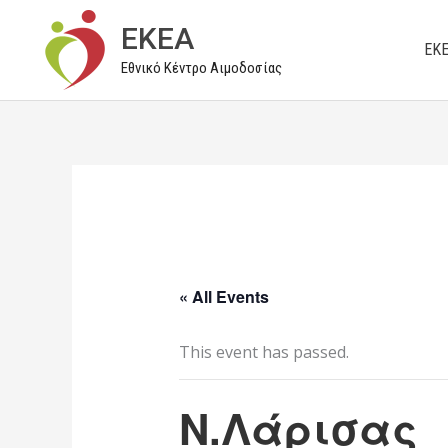
Μετάβαση
EKEA
στο
ΕΚ
Εθνικό Κέντρο Αιμοδοσίας
περιεχόμενο
« All Events
This event has passed.
Ν.Λάρισας