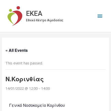
Μετάβαση
στο
EKEA
Κύρι
περιεχόμενο
Εθνικό Κέντρο Αιμοδοσίας
Μεν
« All Events
This event has passed.
Ν.Κορινθίας
14/01/2022 @ 12:00
-
14:00
Γενικό Νοσοκομείο Κορίνθου