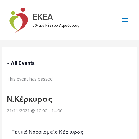
Μετάβαση
στο
EKEA
Κύρι
περιεχόμενο
Εθνικό Κέντρο Αιμοδοσίας
Μεν
« All Events
This event has passed.
Ν.Κέρκυρας
21/11/2021 @ 10:00
-
14:00
Γενικό Νοσοκομείο Κέρκυρας