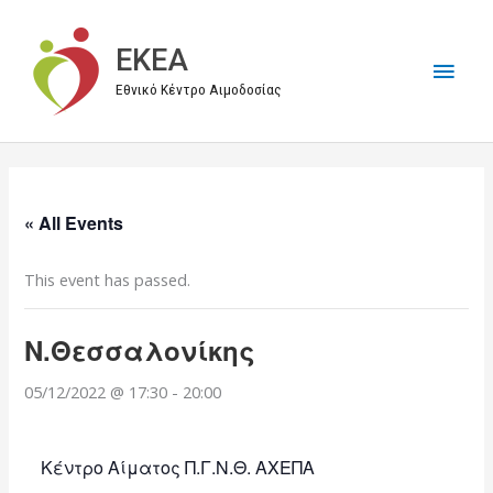
Μετάβαση
στο
EKEA
Κύρι
περιεχόμενο
Εθνικό Κέντρο Αιμοδοσίας
Μεν
« All Events
This event has passed.
Ν.Θεσσαλονίκης
05/12/2022 @ 17:30
-
20:00
Κέντρο Αίματος Π.Γ.Ν.Θ. ΑΧΕΠΑ