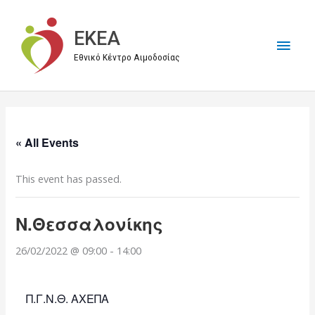
Μετάβαση
στο
EKEA
Κύρι
περιεχόμενο
Εθνικό Κέντρο Αιμοδοσίας
Μεν
« All Events
This event has passed.
Ν.Θεσσαλονίκης
26/02/2022 @ 09:00
-
14:00
Π.Γ.Ν.Θ. ΑΧΕΠΑ