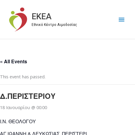
Μετάβαση
στο
EKEA
Κύρι
περιεχόμενο
Εθνικό Κέντρο Αιμοδοσίας
Μεν
« All Events
This event has passed.
Δ.ΠΕΡΙΣΤΕΡΙΟΥ
18 Ιανουαρίου @ 00:00
Ι.Ν. ΘΕΟΛΟΓΟΥ
ΑΓ.ΙΩΑΝΝΗ & ΛΕΥΚΩΣΙΑΣ, ΠΕΡΙΣΤΕΡΙ