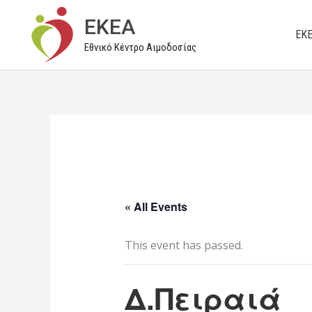
Μετάβαση
EKEA
στο
ΕΚ
Εθνικό Κέντρο Αιμοδοσίας
περιεχόμενο
« All Events
This event has passed.
Δ.Πειραιά