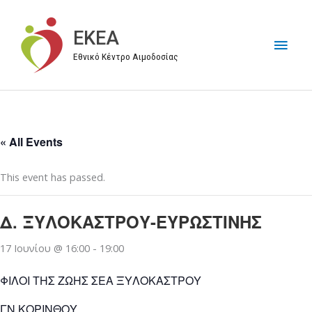
Μετάβαση
στο
EKEA
Κύρι
περιεχόμενο
Εθνικό Κέντρο Αιμοδοσίας
Μεν
« All Events
This event has passed.
Δ. ΞΥΛΟΚΑΣΤΡΟΥ-ΕΥΡΩΣΤΙΝΗΣ
17 Ιουνίου @ 16:00
-
19:00
ΦΙΛΟΙ ΤΗΣ ΖΩΗΣ ΣΕΑ ΞΥΛΟΚΑΣΤΡΟΥ
ΓΝ ΚΟΡΙΝΘΟΥ