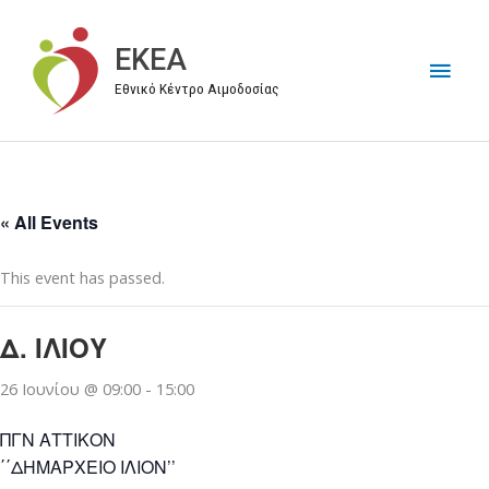
Μετάβαση
στο
EKEA
Κύρι
περιεχόμενο
Εθνικό Κέντρο Αιμοδοσίας
Μεν
« All Events
This event has passed.
Δ. ΙΛΙΟΥ
26 Ιουνίου @ 09:00
-
15:00
ΠΓΝ ΑΤΤΙΚΟΝ
΄΄ΔΗΜΑΡΧΕΙΟ ΙΛΙΟΝ’’