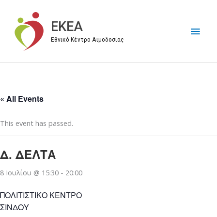
Μετάβαση
στο
EKEA
Κύρι
περιεχόμενο
Εθνικό Κέντρο Αιμοδοσίας
Μεν
« All Events
This event has passed.
Δ. ΔΕΛΤΑ
8 Ιουλίου @ 15:30
-
20:00
ΠΟΛΙΤΙΣΤΙΚΟ ΚΕΝΤΡΟ
ΣΙΝΔΟΥ