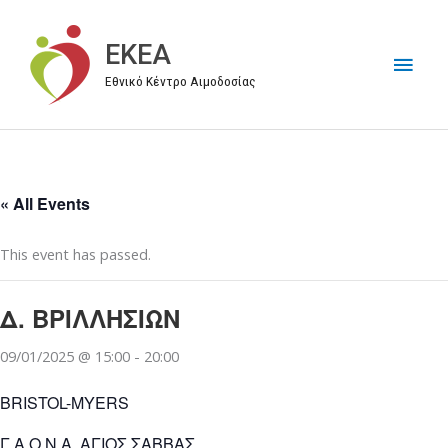
Μετάβαση
στο
EKEA
Κύρι
περιεχόμενο
Εθνικό Κέντρο Αιμοδοσίας
Μεν
« All Events
This event has passed.
Δ. ΒΡΙΛΛΗΣΙΩΝ
09/01/2025 @ 15:00
-
20:00
ΒRISTOL-MYERS
Γ.Α.Ο.Ν.Α. ΑΓΙΟΣ ΣΑΒΒΑΣ