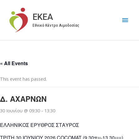
Μετάβαση
στο
EKEA
Κύρι
περιεχόμενο
Εθνικό Κέντρο Αιμοδοσίας
Μεν
« All Events
This event has passed.
Δ. ΑΧΑΡΝΩΝ
30 Ιουνίου @ 09:30
-
13:30
ΕΛΛΗΝΙΚΟΣ ΕΡΥΘΡΟΣ ΣΤΑΥΡΟΣ
ΤΡΙΤΗ 30 ΙΟΥΝΙΟΥ 2026 COCOMAT (9.30πμ-13.30μμ)