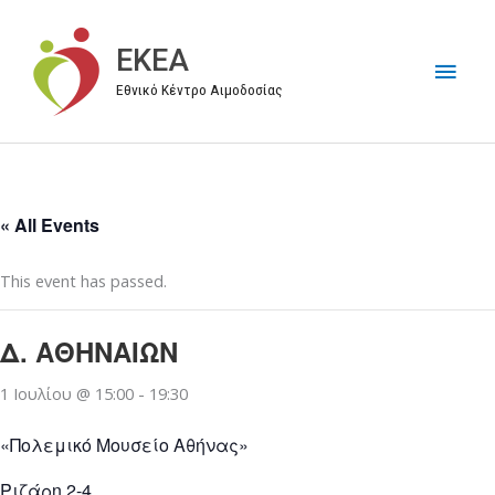
Μετάβαση
στο
EKEA
Κύρι
περιεχόμενο
Εθνικό Κέντρο Αιμοδοσίας
Μεν
« All Events
This event has passed.
Δ. ΑΘΗΝΑΙΩΝ
1 Ιουλίου @ 15:00
-
19:30
«Πολεμικό Μουσείο Αθήνας»
Ριζάρη 2-4