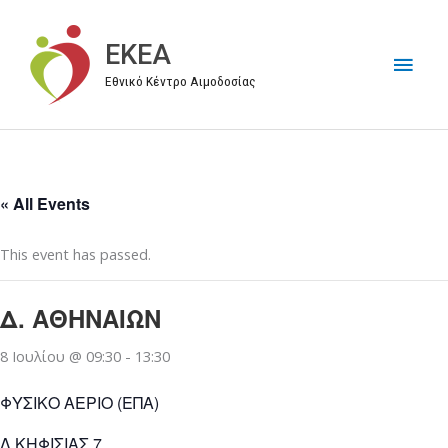
Μετάβαση
στο
EKEA
Κύρι
περιεχόμενο
Εθνικό Κέντρο Αιμοδοσίας
Μεν
« All Events
This event has passed.
Δ. ΑΘΗΝΑΙΩΝ
8 Ιουλίου @ 09:30
-
13:30
ΦΥΣΙΚΟ ΑΕΡΙΟ (ΕΠΑ)
Λ.ΚΗΦΙΣΙΑΣ 7