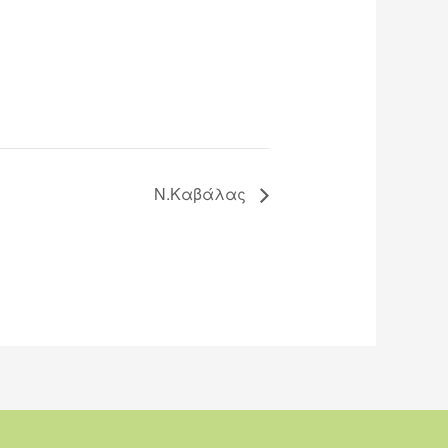
Ν.Καβάλας