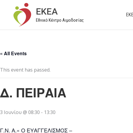
Μετάβαση
EKEA
στο
ΕΚ
Εθνικό Κέντρο Αιμοδοσίας
περιεχόμενο
« All Events
This event has passed.
Δ. ΠΕΙΡΑΙΑ
3 Ιουνίου @ 08:30
-
13:30
Γ.Ν. Α.« Ο ΕΥΑΓΓΕΛΙΣΜΟΣ –