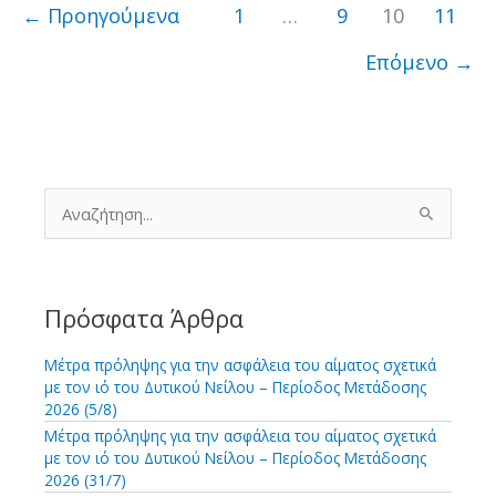
ασφάλεια
←
Προηγούμενα
1
…
9
10
11
του
Επόμενο
→
αίματος
σχετικά
με
τον
ιό
Α
του
ν
α
Δυτικού
ζ
Νείλου
ή
–
τ
Πρόσφατα Άρθρα
η
Έναρξη
σ
Μέτρα πρόληψης για την ασφάλεια του αίματος σχετικά
μέτρων
η
με τον ιό του Δυτικού Νείλου – Περίοδος Μετάδοσης
γ
2026 (5/8)
ι
Μέτρα πρόληψης για την ασφάλεια του αίματος σχετικά
α
με τον ιό του Δυτικού Νείλου – Περίοδος Μετάδοσης
:
2026 (31/7)