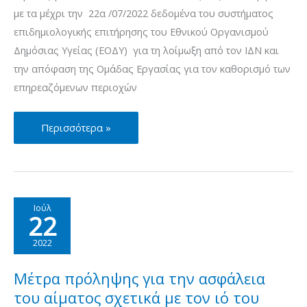
19/08/2022
με τα μέχρι την 22α /07/2022 δεδομένα του συστήματος
επιδημιολογικής επιτήρησης του Εθνικού Οργανισμού
Δημόσιας Υγείας (ΕΟΔΥ) για τη λοίμωξη από τον ΙΔΝ και
την απόφαση της Ομάδας Εργασίας για τον καθορισμό των
επηρεαζόμενων περιοχών
Μέτρα
Περισσότερα »
πρόληψης
για
την
ασφάλεια
Ιούλ
22
του
αίματος
2022
σχετικά
με
Μέτρα πρόληψης για την ασφάλεια
τον
του αίματος σχετικά με τον ιό του