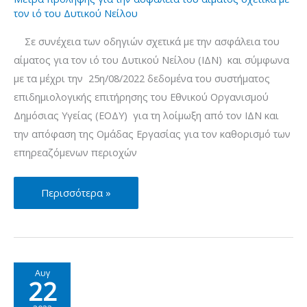
τον ιό του Δυτικού Νείλου
Νείλου
–
Σε συνέχεια των οδηγιών σχετικά με την ασφάλεια του
Περίοδος
αίματος για τον ιό του Δυτικού Νείλου (ΙΔΝ) και σύμφωνα
μετάδοσης
με τα μέχρι την 25η/08/2022 δεδομένα του συστήματος
2022
επιδημιολογικής επιτήρησης του Εθνικού Οργανισμού
(29/8/2022)
Δημόσιας Υγείας (ΕΟΔΥ) για τη λοίμωξη από τον ΙΔΝ και
την απόφαση της Ομάδας Εργασίας για τον καθορισμό των
επηρεαζόμενων περιοχών
Νέα
Περισσότερα »
μέτρα
πρόληψης
για
την
Αυγ
22
ασφάλεια
του