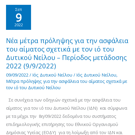
την
Σεπ
9
ασφάλεια
του
2022
αίματος
σχετικά
Νέα μέτρα πρόληψης για την ασφάλεια
με
του αίματος σχετικά με τον ιό του
τον
Δυτικού Νείλου – Περίοδος μετάδοσης
ιό
2022 (9/9/2022)
του
09/09/2022
/
Ιός Δυτικού Νείλου
/
Ιός Δυτικού Νείλου
,
Δυτικού
Μέτρα πρόληψης για την ασφάλεια του αίματος σχετικά με
τον ιό του Δυτικού Νείλου
Νείλου
–
Σε συνέχεια των οδηγιών σχετικά με την ασφάλεια του
Περίοδος
αίματος για τον ιό του Δυτικού Νείλου (ΙΔΝ) και σύμφωνα
μετάδοσης
με τα μέχρι την 8η/09/2022 δεδομένα του συστήματος
2022
επιδημιολογικής επιτήρησης του Εθνικού Οργανισμού
(16/9/2022)
Δημόσιας Υγείας (ΕΟΔΥ) για τη λοίμωξη από τον ΙΔΝ και