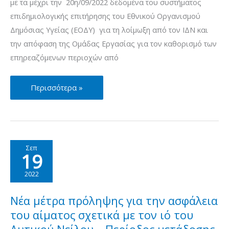
με τα μέχρι την 20η/09/2022 δεδομένα του συστήματος
2022
επιδημιολογικής επιτήρησης του Εθνικού Οργανισμού
(23/9/2022)
Δημόσιας Υγείας (ΕΟΔΥ) για τη λοίμωξη από τον ΙΔΝ και
την απόφαση της Ομάδας Εργασίας για τον καθορισμό των
επηρεαζόμενων περιοχών από
Νέα
Περισσότερα »
μέτρα
πρόληψης
για
την
Σεπ
19
ασφάλεια
του
2022
αίματος
σχετικά
Νέα μέτρα πρόληψης για την ασφάλεια
με
του αίματος σχετικά με τον ιό του
τον