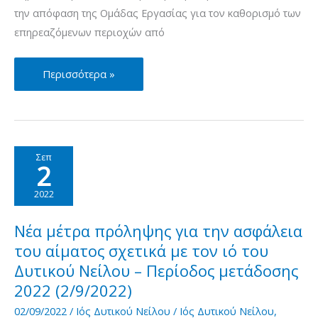
την απόφαση της Ομάδας Εργασίας για τον καθορισμό των
επηρεαζόμενων περιοχών από
Νέα
Περισσότερα »
μέτρα
πρόληψης
για
την
Σεπ
2
ασφάλεια
του
2022
αίματος
σχετικά
Νέα μέτρα πρόληψης για την ασφάλεια
με
του αίματος σχετικά με τον ιό του
τον
Δυτικού Νείλου – Περίοδος μετάδοσης
ιό
2022 (2/9/2022)
του
02/09/2022
/
Ιός Δυτικού Νείλου
/
Ιός Δυτικού Νείλου
,