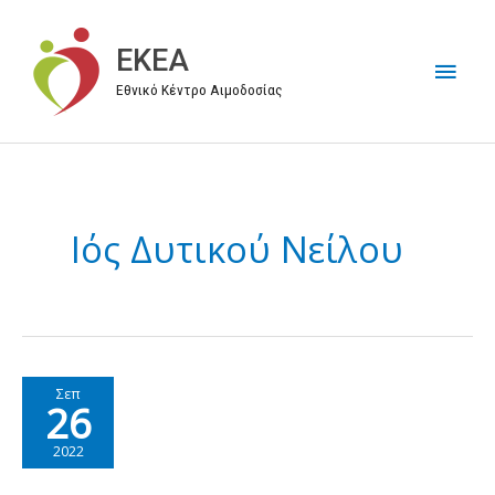
Μετάβαση
στο
EKEA
Κύρι
περιεχόμενο
Εθνικό Κέντρο Αιμοδοσίας
Μεν
Ιός Δυτικού Νείλου
Σεπ
26
2022