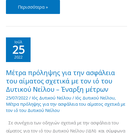
Μέτρα
Περισσότερα »
πρόληψης
για
την
ασφάλεια
Ιούλ
25
του
αίματος
2022
σχετικά
με
Μέτρα πρόληψης για την ασφάλεια
τον
του αίματος σχετικά με τον ιό του
ιό
Δυτικού Νείλου – Έναρξη μέτρων
του
25/07/2022
/
Ιός Δυτικού Νείλου
/
Ιός Δυτικού Νείλου
,
Δυτικού
Μέτρα πρόληψης για την ασφάλεια του αίματος σχετικά με
τον ιό του Δυτικού Νείλου
Νείλου
–
Σε συνέχεια των οδηγιών σχετικά με την ασφάλεια του
Επικαιροποίηση
αίματος για τον ιό του Δυτικού Νείλου (ΙΔΝ) και σύμφωνα