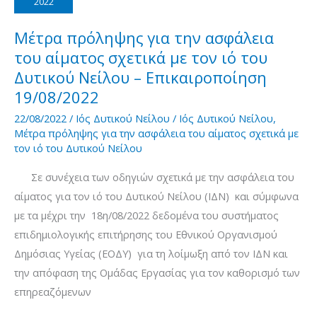
2022
αίματος
σχετικά
Μέτρα πρόληψης για την ασφάλεια
με
του αίματος σχετικά με τον ιό του
τον
Δυτικού Νείλου – Επικαιροποίηση
ιό
19/08/2022
του
22/08/2022
/
Ιός Δυτικού Νείλου
/
Ιός Δυτικού Νείλου
,
Δυτικού
Μέτρα πρόληψης για την ασφάλεια του αίματος σχετικά με
τον ιό του Δυτικού Νείλου
Νείλου
–
Σε συνέχεια των οδηγιών σχετικά με την ασφάλεια του
Περίοδος
αίματος για τον ιό του Δυτικού Νείλου (ΙΔΝ) και σύμφωνα
μετάδοσης
με τα μέχρι την 18η/08/2022 δεδομένα του συστήματος
2022
επιδημιολογικής επιτήρησης του Εθνικού Οργανισμού
Δημόσιας Υγείας (ΕΟΔΥ) για τη λοίμωξη από τον ΙΔΝ και
την απόφαση της Ομάδας Εργασίας για τον καθορισμό των
επηρεαζόμενων