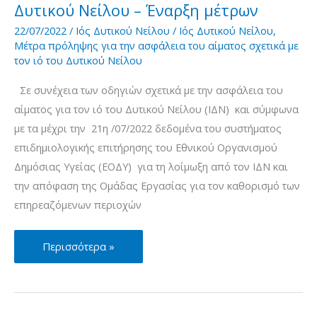
ιό
Δυτικού Νείλου – Έναρξη μέτρων
του
22/07/2022
/
Ιός Δυτικού Νείλου
/
Ιός Δυτικού Νείλου
,
Δυτικού
Μέτρα πρόληψης για την ασφάλεια του αίματος σχετικά με
τον ιό του Δυτικού Νείλου
Νείλου
–
Σε συνέχεια των οδηγιών σχετικά με την ασφάλεια του
Έναρξη
αίματος για τον ιό του Δυτικού Νείλου (ΙΔΝ) και σύμφωνα
μέτρων
με τα μέχρι την 21η /07/2022 δεδομένα του συστήματος
επιδημιολογικής επιτήρησης του Εθνικού Οργανισμού
Δημόσιας Υγείας (ΕΟΔΥ) για τη λοίμωξη από τον ΙΔΝ και
την απόφαση της Ομάδας Εργασίας για τον καθορισμό των
επηρεαζόμενων περιοχών
Μέτρα
Περισσότερα »
πρόληψης
για
την