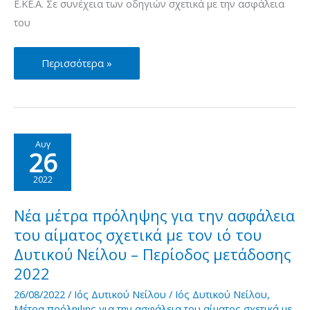
Ε.ΚΕ.Α. Σε συνέχεια των οδηγιών σχετικά με την ασφάλεια
του
Νέα
Περισσότερα »
μέτρα
πρόληψης
για
την
Αυγ
26
ασφάλεια
του
2022
αίματος
σχετικά
Νέα μέτρα πρόληψης για την ασφάλεια
με
του αίματος σχετικά με τον ιό του
τον
Δυτικού Νείλου – Περίοδος μετάδοσης
ιό
2022
του
26/08/2022
/
Ιός Δυτικού Νείλου
/
Ιός Δυτικού Νείλου
,
Δυτικού
Μέτρα πρόληψης για την ασφάλεια του αίματος σχετικά με