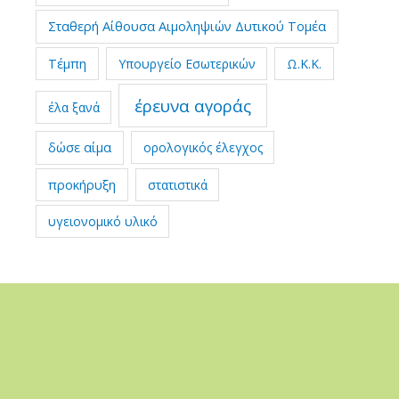
Σταθερή Αίθουσα Αιμοληψιών Δυτικού Τομέα
Τέμπη
Υπουργείο Εσωτερικών
Ω.Κ.Κ.
έρευνα αγοράς
έλα ξανά
δώσε αίμα
ορολογικός έλεγχος
προκήρυξη
στατιστικά
υγειονομικό υλικό