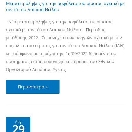
Δυτικού
Μέτρα πρόληψης για την ασφάλεια του αίματος σχετικά με
τον ιό του Δυτικού Νείλου
Νείλου
–
Νέα μέτρα πρόληψης για την ασφάλεια του αίματος
Περίοδος
σχετικά με τον ιό του Δυτικού Νείλου – Περίοδος
μετάδοσης
μετάδοσης 2022 Σε συνέχεια των οδηγιών σχετικά με την
2022
ασφάλεια του αίματος για τον ιό του Δυτικού Νείλου (ΙΔΝ)
(9/9/2022)
και σύμφωνα με τα μέχρι την 1η/09/2022 δεδομένα του
συστήματος επιδημιολογικής επιτήρησης του Εθνικού
Οργανισμού Δημόσιας Υγείας
Νέα
Περισσότερα »
μέτρα
πρόληψης
για
την
Αυγ
29
ασφάλεια