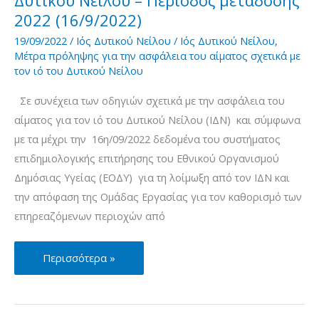
Δυτικού Νείλου – Περίοδος μετάδοσης
ιό
2022 (16/9/2022)
του
19/09/2022
/
Ιός Δυτικού Νείλου
/
Ιός Δυτικού Νείλου
,
Δυτικού
Μέτρα πρόληψης για την ασφάλεια του αίματος σχετικά με
τον ιό του Δυτικού Νείλου
Νείλου
–
Σε συνέχεια των οδηγιών σχετικά με την ασφάλεια του
Περίοδος
αίματος για τον ιό του Δυτικού Νείλου (ΙΔΝ) και σύμφωνα
μετάδοσης
με τα μέχρι την 16η/09/2022 δεδομένα του συστήματος
2022
επιδημιολογικής επιτήρησης του Εθνικού Οργανισμού
(21/9/2022)
Δημόσιας Υγείας (ΕΟΔΥ) για τη λοίμωξη από τον ΙΔΝ και
την απόφαση της Ομάδας Εργασίας για τον καθορισμό των
επηρεαζόμενων περιοχών από
Νέα
Περισσότερα »
μέτρα
πρόληψης
για