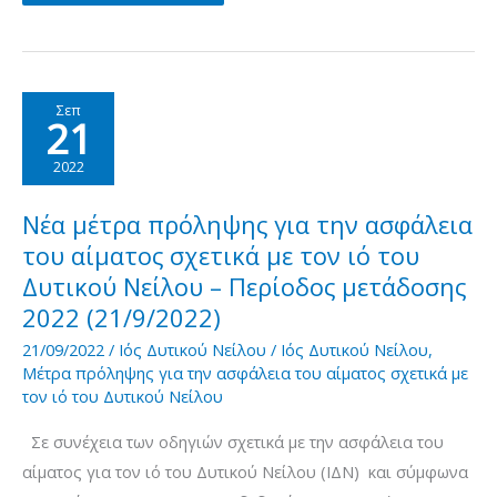
μέτρα
πρόληψης
για
την
Σεπ
21
ασφάλεια
του
2022
αίματος
σχετικά
Νέα μέτρα πρόληψης για την ασφάλεια
με
του αίματος σχετικά με τον ιό του
τον
Δυτικού Νείλου – Περίοδος μετάδοσης
ιό
2022 (21/9/2022)
του
21/09/2022
/
Ιός Δυτικού Νείλου
/
Ιός Δυτικού Νείλου
,
Δυτικού
Μέτρα πρόληψης για την ασφάλεια του αίματος σχετικά με
τον ιό του Δυτικού Νείλου
Νείλου
–
Σε συνέχεια των οδηγιών σχετικά με την ασφάλεια του
Περίοδος
αίματος για τον ιό του Δυτικού Νείλου (ΙΔΝ) και σύμφωνα
μετάδοσης