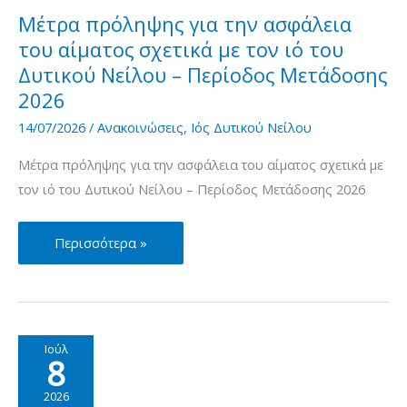
με
Μέτρα πρόληψης για την ασφάλεια
τον
του αίματος σχετικά με τον ιό του
ιό
Δυτικού Νείλου – Περίοδος Μετάδοσης
του
2026
Δυτικού
14/07/2026
/
Ανακοινώσεις
,
Ιός Δυτικού Νείλου
Νείλου
Μέτρα πρόληψης για την ασφάλεια του αίματος σχετικά με
–
τον ιό του Δυτικού Νείλου – Περίοδος Μετάδοσης 2026
Περίοδος
Μετάδοσης
2026
Μέτρα
Περισσότερα »
πρόληψης
για
την
ασφάλεια
Ιούλ
8
του
αίματος
2026