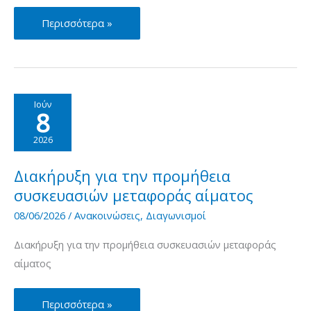
ΔΕΛΤΙΟ
Περισσότερα »
ΤΥΠΟΥ:
«Παγκόσμια
Ημέρα
Εθελοντή
Ιούν
8
Αιμοδότη
2026
2026
στο
Προεδρικό
Διακήρυξη για την προμήθεια
Μέγαρο»
συσκευασιών μεταφοράς αίματος
08/06/2026
/
Ανακοινώσεις
,
Διαγωνισμοί
Διακήρυξη για την προμήθεια συσκευασιών μεταφοράς
αίματος
Διακήρυξη
Περισσότερα »