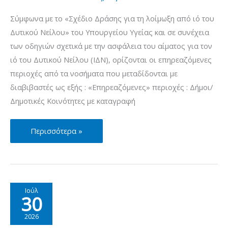
Νείλου
Σύμφωνα με το «Σχέδιο Δράσης για τη λοίμωξη από ιό του
–
Δυτικού Νείλου» του Υπουργείου Υγείας και σε συνέχεια
Περίοδος
των οδηγιών σχετικά με την ασφάλεια του αίματος για τον
Μετάδοσης
ιό του Δυτικού Νείλου (ΙΔΝ), ορίζονται οι επηρεαζόμενες
2026
περιοχές από τα νοσήματα που μεταδίδονται με
(5/8)
διαβιβαστές ως εξής : «Επηρεαζόμενες» περιοχές : Δήμοι/
Δημοτικές Κοινότητες με καταγραφή
Μέτρα
Περισσότερα »
πρόληψης
για
την
ασφάλεια
Ιούλ
30
του
αίματος
2026
σχετικά