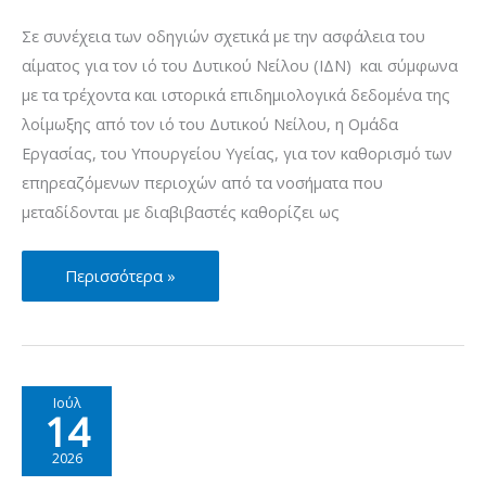
Νείλου
Σε συνέχεια των οδηγιών σχετικά με την ασφάλεια του
–
αίματος για τον ιό του Δυτικού Νείλου (ΙΔΝ) και σύμφωνα
Περίοδος
με τα τρέχοντα και ιστορικά επιδημιολογικά δεδομένα της
Μετάδοσης
λοίμωξης από τον ιό του Δυτικού Νείλου, η Ομάδα
2026
Εργασίας, του Υπουργείου Υγείας, για τον καθορισμό των
επηρεαζόμενων περιοχών από τα νοσήματα που
μεταδίδονται με διαβιβαστές καθορίζει ως
Μέτρα
Περισσότερα »
πρόληψης
για
την
ασφάλεια
Ιούλ
14
του
αίματος
2026
σχετικά