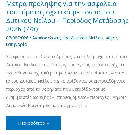
Μέτρα πρόληψης για την ασφάλεια
του αίματος σχετικά με τον ιό του
Δυτικού Νείλου – Περίοδος Μετάδοσης
2026 (7/8)
07/08/2026
/
Ανακοινώσεις
,
Ιός Δυτικού Νείλου
,
Χωρίς
κατηγορία
Σύμφωνα με το «Σχέδιο Δράσης για τη λοίμωξη από ιό του
Δυτικού Νείλου» του Υπουργείου Υγείας και σε συνέχεια
των οδηγιών σχετικά με την ασφάλεια του αίματος για τον
ιό του Δυτικού Νείλου (ΙΔΝ), ορίζονται οι επηρεαζόμενες
περιοχές από τα νοσήματα που μεταδίδονται με
διαβιβαστές ως εξής : «Επηρεαζόμενες» περιοχές : Δήμοι/
Δημοτικές Κοινότητες με καταγραφή […]
Μέτρα
Περισσότερα »
πρόληψης