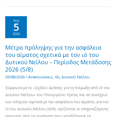
για
την
ασφάλεια
Αυγ
5
του
αίματος
2026
σχετικά
με
Μέτρα πρόληψης για την ασφάλεια
τον
του αίματος σχετικά με τον ιό του
ιό
Δυτικού Νείλου – Περίοδος Μετάδοσης
του
2026 (5/8)
Δυτικού
05/08/2026
/
Ανακοινώσεις
,
Ιός Δυτικού Νείλου
Νείλου
Σύμφωνα με το «Σχέδιο Δράσης για τη λοίμωξη από ιό του
–
Δυτικού Νείλου» του Υπουργείου Υγείας και σε συνέχεια
Περίοδος
των οδηγιών σχετικά με την ασφάλεια του αίματος για τον
Μετάδοσης
ιό του Δυτικού Νείλου (ΙΔΝ), ορίζονται οι επηρεαζόμενες
2026
περιοχές από τα νοσήματα που μεταδίδονται με
(7/8)