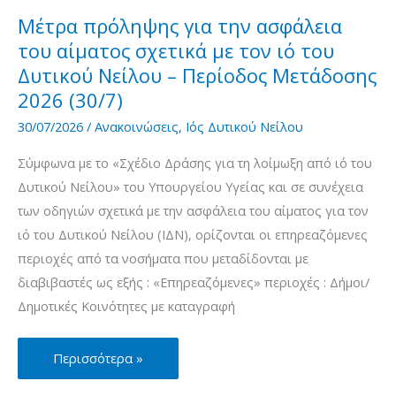
με
Μέτρα πρόληψης για την ασφάλεια
τον
του αίματος σχετικά με τον ιό του
ιό
Δυτικού Νείλου – Περίοδος Μετάδοσης
του
2026 (30/7)
Δυτικού
30/07/2026
/
Ανακοινώσεις
,
Ιός Δυτικού Νείλου
Νείλου
Σύμφωνα με το «Σχέδιο Δράσης για τη λοίμωξη από ιό του
–
Δυτικού Νείλου» του Υπουργείου Υγείας και σε συνέχεια
Περίοδος
των οδηγιών σχετικά με την ασφάλεια του αίματος για τον
Μετάδοσης
ιό του Δυτικού Νείλου (ΙΔΝ), ορίζονται οι επηρεαζόμενες
2026
περιοχές από τα νοσήματα που μεταδίδονται με
(31/7)
διαβιβαστές ως εξής : «Επηρεαζόμενες» περιοχές : Δήμοι/
Δημοτικές Κοινότητες με καταγραφή
Μέτρα
Περισσότερα »
πρόληψης