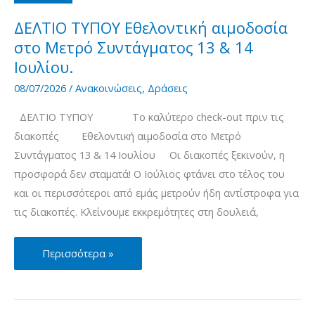
σχετικά
με
ΔΕΛΤΙΟ ΤΥΠΟΥ Εθελοντική αιμοδοσία
τον
στο Μετρό Συντάγματος 13 & 14
ιό
Ιουλίου.
του
08/07/2026
/
Ανακοινώσεις
,
Δράσεις
Δυτικού
ΔΕΛΤΙΟ ΤΥΠΟΥ Το καλύτερο check-out πριν τις
Νείλου
διακοπές Εθελοντική αιμοδοσία στο Μετρό
–
Συντάγματος 13 & 14 Ιουλίου Οι διακοπές ξεκινούν, η
Περίοδος
προσφορά δεν σταματά! Ο Ιούλιος φτάνει στο τέλος του
Μετάδοσης
και οι περισσότεροι από εμάς μετρούν ήδη αντίστροφα για
2026
τις διακοπές. Κλείνουμε εκκρεμότητες στη δουλειά,
ΔΕΛΤΙΟ
Περισσότερα »
ΤΥΠΟΥ
Εθελοντική
αιμοδοσία