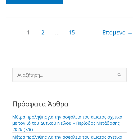
για
την
προμήθεια
συσκευασιών
1
2
…
15
Επόμενο
→
μεταφοράς
αίματος
Α
ν
α
ζ
ή
τ
Πρόσφατα Άρθρα
η
σ
Μέτρα πρόληψης για την ασφάλεια του αίματος σχετικά
η
με τον ιό του Δυτικού Νείλου – Περίοδος Μετάδοσης
γ
2026 (7/8)
ι
Μέτρα πρόληψης για την ασφάλεια του αίματος σχετικά
α