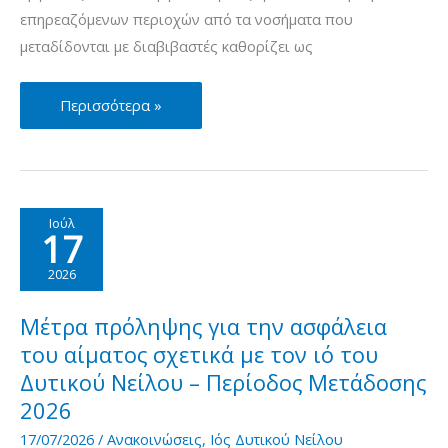
επηρεαζόμενων περιοχών από τα νοσήματα που
μεταδίδονται με διαβιβαστές καθορίζει ως
Μέτρα
Περισσότερα »
πρόληψης
για
την
ασφάλεια
Ιούλ
17
του
αίματος
2026
σχετικά
με
Μέτρα πρόληψης για την ασφάλεια
τον
του αίματος σχετικά με τον ιό του
ιό
Δυτικού Νείλου – Περίοδος Μετάδοσης
του
2026
Δυτικού
17/07/2026
/
Ανακοινώσεις
,
Ιός Δυτικού Νείλου