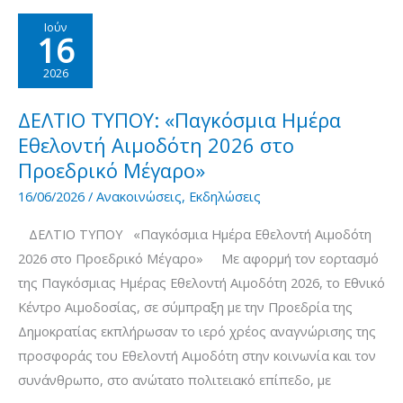
στο
Ιούν
16
Μετρό
Συντάγματος
2026
13
&
ΔΕΛΤΙΟ ΤΥΠΟΥ: «Παγκόσμια Ημέρα
14
Εθελοντή Αιμοδότη 2026 στο
Ιουλίου.
Προεδρικό Μέγαρο»
16/06/2026
/
Ανακοινώσεις
,
Εκδηλώσεις
ΔΕΛΤΙΟ ΤΥΠΟΥ «Παγκόσμια Ημέρα Εθελοντή Αιμοδότη
2026 στο Προεδρικό Μέγαρο» Με αφορμή τον εορτασμό
της Παγκόσμιας Ημέρας Εθελοντή Αιμοδότη 2026, το Εθνικό
Κέντρο Αιμοδοσίας, σε σύμπραξη με την Προεδρία της
Δημοκρατίας εκπλήρωσαν το ιερό χρέος αναγνώρισης της
προσφοράς του Εθελοντή Αιμοδότη στην κοινωνία και τον
συνάνθρωπο, στο ανώτατο πολιτειακό επίπεδο, με