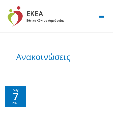
Μετάβαση
στο
EKEA
Κύρι
περιεχόμενο
Εθνικό Κέντρο Αιμοδοσίας
Μεν
Ανακοινώσεις
Αυγ
7
2026