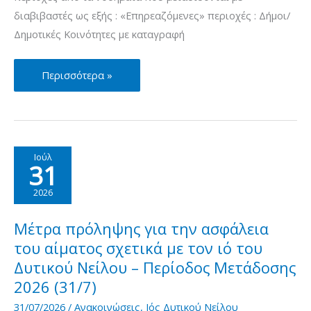
διαβιβαστές ως εξής : «Επηρεαζόμενες» περιοχές : Δήμοι/
Δημοτικές Κοινότητες με καταγραφή
Μέτρα
Περισσότερα »
πρόληψης
για
την
ασφάλεια
Ιούλ
31
του
αίματος
2026
σχετικά
με
Μέτρα πρόληψης για την ασφάλεια
τον
του αίματος σχετικά με τον ιό του
ιό
Δυτικού Νείλου – Περίοδος Μετάδοσης
του
2026 (31/7)
Δυτικού
31/07/2026
/
Ανακοινώσεις
,
Ιός Δυτικού Νείλου