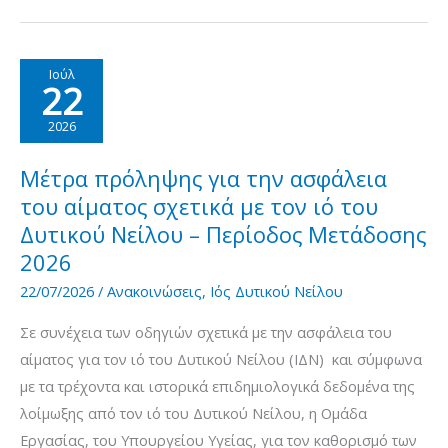
για
την
ασφάλεια
Ιούλ
22
του
αίματος
2026
σχετικά
με
Μέτρα πρόληψης για την ασφάλεια
τον
του αίματος σχετικά με τον ιό του
ιό
Δυτικού Νείλου – Περίοδος Μετάδοσης
του
2026
Δυτικού
22/07/2026
/
Ανακοινώσεις
,
Ιός Δυτικού Νείλου
Νείλου
Σε συνέχεια των οδηγιών σχετικά με την ασφάλεια του
–
αίματος για τον ιό του Δυτικού Νείλου (ΙΔΝ) και σύμφωνα
Περίοδος
με τα τρέχοντα και ιστορικά επιδημιολογικά δεδομένα της
Μετάδοσης
λοίμωξης από τον ιό του Δυτικού Νείλου, η Ομάδα
2026
Εργασίας, του Υπουργείου Υγείας, για τον καθορισμό των
(30/7)