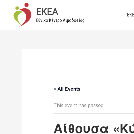
Μετάβαση
EKEA
στο
ΕΚ
Εθνικό Κέντρο Αιμοδοσίας
περιεχόμενο
« All Events
This event has passed.
Αίθουσα «Κύ