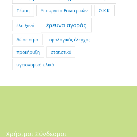
Τέμπη
Υπουργείο Εσωτερικών
Ω.Κ.Κ.
έρευνα αγοράς
έλα ξανά
δώσε αίμα
ορολογικός έλεγχος
προκήρυξη
στατιστικά
υγειονομικό υλικό
Χρήσιμοι Σύνδεσμοι