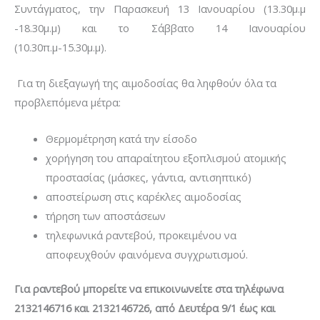
Συντάγματος, την Παρασκευή 13 Ιανουαρίου (13.30μ.μ
-18.30μ.μ) και το Σάββατο 14 Ιανουαρίου
(10.30π.μ-15.30μ.μ).
Για τη διεξαγωγή της αιμοδοσίας θα ληφθούν όλα τα
προβλεπόμενα μέτρα:
Θερμομέτρηση κατά την είσοδο
χορήγηση του απαραίτητου εξοπλισμού ατομικής
προστασίας (μάσκες, γάντια, αντισηπτικό)
αποστείρωση στις καρέκλες αιμοδοσίας
τήρηση των αποστάσεων
τηλεφωνικά ραντεβού, προκειμένου να
αποφευχθούν φαινόμενα συγχρωτισμού.
Για ραντεβού μπορείτε να επικοινωνείτε στα τηλέφωνα
2132146716 και 2132146726, από Δευτέρα 9/1 έως και