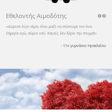
Εθελοντής Αιμοδότης
«Δώρισε λίγο αίμα, όλοι μαζί να σώσουμε τον ένα.
«Δώ
Σήμερα εγώ, αύριο εσύ. Κανείς δεν ξέρει την στιγμή!»
Σήμ
είου
- 11ο γυμνάσιο Ηρακλείου