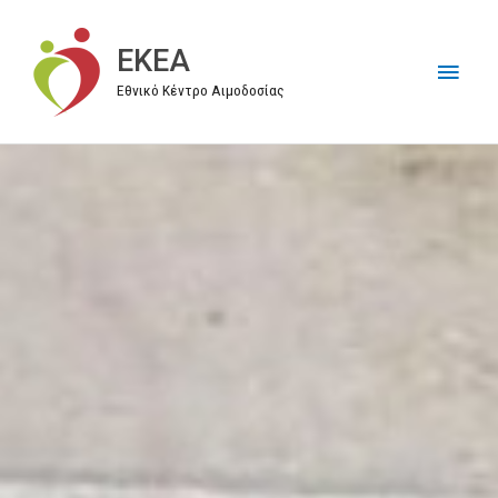
Μετάβαση
στο
EKEA
Κύρι
περιεχόμενο
Εθνικό Κέντρο Αιμοδοσίας
Μεν