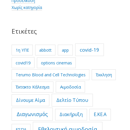
Προσέλκυση
Χωρίς κατηγορία
Ετικέτες
covid-19
1η ΥΠΕ
abbott
app
covid19
options cinemas
Terumo Blood and Cell Technologies
Έκκληση
Έκτακτο Κάλεσμα
Αιμοδοσία
Δελτίο Τύπου
Δίνουμε Αίμα
Διαγωνισμός
Διακήρυξη
Ε.ΚΕ.Α
Εθελοντική αιμοδοσία
ΕΣΠΑ