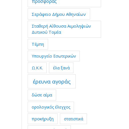
προσφοράς
Σεράφειο Δήμου Αθηναίων
Σταθερή Αίθουσα Αιμοληψιών
Δυτικού Τομέα
Τέμπη
Υπουργείο Εσωτερικών
Ω.Κ.Κ.
έλα ξανά
έρευνα αγοράς
δώσε αίμα
ορολογικός έλεγχος
προκήρυξη
στατιστικά