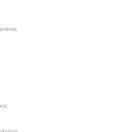
ρνανίας
κης
 (Κρήτη)