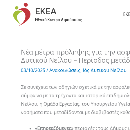
Μετάβαση
EKEA
στο
ΕΚ
Εθνικό Κέντρο Αιμοδοσίας
περιεχόμενο
Νέα μέτρα πρόληψης για την ασφά
Δυτικού Νείλου – Περίοδος μετάδ
03/10/2025
/
Ανακοινώσεις
,
Ιός Δυτικού Νείλου
Σε συνέχεια των οδηγιών σχετικά με την ασφάλει
σύμφωνα με τα τρέχοντα και ιστορικά επιδημιολ
Νείλου, η Ομάδα Εργασίας, του Υπουργείου Υγεί
νοσήματα που μεταδίδονται με διαβιβαστές καθορ
«Επηρεαζόμενες»
περιοχές : τους Δήμους 