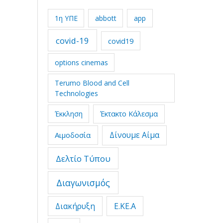
1η ΥΠΕ
abbott
app
covid-19
covid19
options cinemas
Terumo Blood and Cell
Technologies
Έκτακτο Κάλεσμα
Έκκληση
Δίνουμε Αίμα
Αιμοδοσία
Δελτίο Τύπου
Διαγωνισμός
Διακήρυξη
Ε.ΚΕ.Α