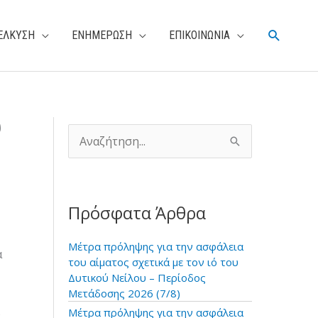
Αναζήτη
ΕΛΚΥΣΗ
ΕΝΗΜΕΡΩΣΗ
ΕΠΙΚΟΙΝΩΝΙΑ
υ
Α
ν
α
ζ
ή
Πρόσφατα Άρθρα
τ
η
σ
Μέτρα πρόληψης για την ασφάλεια
α
η
του αίματος σχετικά με τον ιό του
γ
Δυτικού Νείλου – Περίοδος
ι
Μετάδοσης 2026 (7/8)
α
Μέτρα πρόληψης για την ασφάλεια
ό