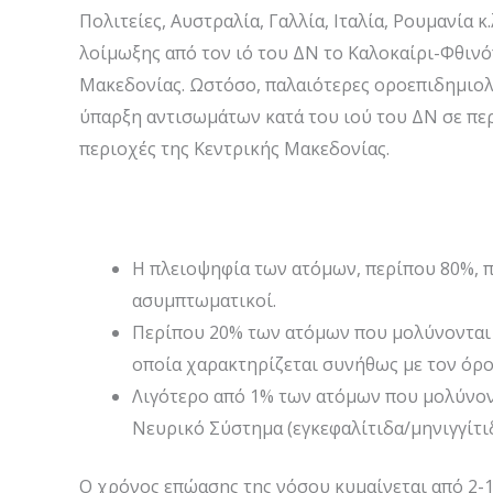
Πολιτείες, Αυστραλία, Γαλλία, Ιταλία, Ρουμανία 
λοίμωξης από τον ιό του ΔΝ το Καλοκαίρι-Φθινό
Μακεδονίας. Ωστόσο, παλαιότερες οροεπιδημιολογ
ύπαρξη αντισωμάτων κατά του ιού του ΔΝ σε πε
περιοχές της Κεντρικής Μακεδονίας.
Η πλειοψηφία των ατόμων, περίπου 80%, 
ασυμπτωματικοί.
Περίπου 20% των ατόμων που μολύνονται μ
οποία χαρακτηρίζεται συνήθως με τον όρο
Λιγότερο από 1% των ατόμων που μολύνον
Νευρικό Σύστημα (εγκεφαλίτιδα/μηνιγγίτι
Ο χρόνος επώασης της νόσου κυμαίνεται από 2-1