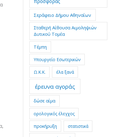
προσφοράς
θα
Σεράφειο Δήμου Αθηναίων
Σταθερή Αίθουσα Αιμοληψιών
Δυτικού Τομέα
Τέμπη
Υπουργείο Εσωτερικών
Ω.Κ.Κ.
έλα ξανά
έρευνα αγοράς
δώσε αίμα
ορολογικός έλεγχος
α,
προκήρυξη
στατιστικά