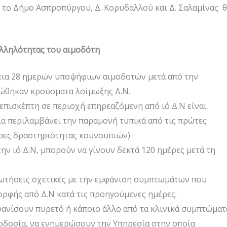
 το Δήμο Ασπροπύργου, Δ. Κορυδαλλού και Δ. Σαλαμίνας 
αλληλότητας του αιμοδότη
κεια 28 ημερών υποψήφιων αιμοδοτών μετά από την
ώθηκαν κρούσματα λοίμωξης Δ.Ν.
επισκέπτη σε περιοχή επηρεαζόμενη από ιό Δ.Ν είναι
ία περιλαμβάνει την παραμονή τυπικά από τις πρώτες
ώρες δραστηριότητας κουνουπιών)
ν ιό Δ.Ν, μπορούν να γίνουν δεκτά 120 ημέρες μετά τη
ρωτήσεις σχετικές με την εμφάνιση συμπτωμάτων που
ορφής από Δ.Ν κατά τις προηγούμενες ημέρες.
ανίσουν πυρετό ή κάποιο άλλο από τα κλινικά συμπτώματ
οδοσία, να ενημερώσουν την Υπηρεσία στην οποία