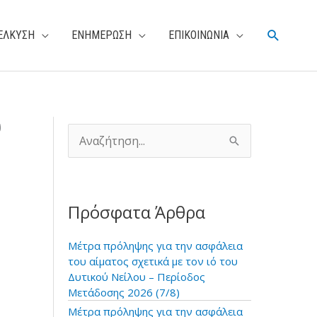
Αναζήτη
ΕΛΚΥΣΗ
ΕΝΗΜΕΡΩΣΗ
ΕΠΙΚΟΙΝΩΝΙΑ
υ
Α
ν
α
ζ
ή
Πρόσφατα Άρθρα
τ
η
σ
Μέτρα πρόληψης για την ασφάλεια
η
του αίματος σχετικά με τον ιό του
γ
Δυτικού Νείλου – Περίοδος
ι
Μετάδοσης 2026 (7/8)
α
Μέτρα πρόληψης για την ασφάλεια