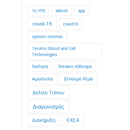
1η ΥΠΕ
abbott
app
covid-19
covid19
options cinemas
Terumo Blood and Cell
Technologies
Έκτακτο Κάλεσμα
Έκκληση
Δίνουμε Αίμα
Αιμοδοσία
Δελτίο Τύπου
Διαγωνισμός
Διακήρυξη
Ε.ΚΕ.Α