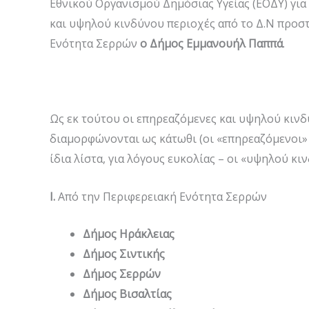
Εθνικού Οργανισμού Δημόσιας Υγείας (ΕΟΔΥ) για
και υψηλού κινδύνου περιοχές από το Δ.Ν προσ
Ενότητα Σερρών
ο Δήμος Εμμανουήλ Παππά
.
Ως εκ τούτου οι επηρεαζόμενες και υψηλού κινδ
διαμορφώνονται ως κάτωθι (οι «επηρεαζόμενοι»
ίδια λίστα, για λόγους ευκολίας – οι «υψηλού κ
I
.
Από την Περιφερειακή Ενότητα Σερρών
Δήμος Ηράκλειας
Δήμος Σιντικής
Δήμος Σερρών
Δήμος Βισαλτίας