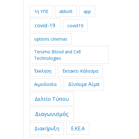
1η ΥΠΕ
abbott
app
covid-19
covid19
options cinemas
Terumo Blood and Cell
Technologies
Έκτακτο Κάλεσμα
Έκκληση
Δίνουμε Αίμα
Αιμοδοσία
Δελτίο Τύπου
Διαγωνισμός
Διακήρυξη
Ε.ΚΕ.Α