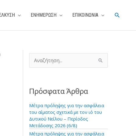
Αναζήτη
ΕΛΚΥΣΗ
ΕΝΗΜΕΡΩΣΗ
ΕΠΙΚΟΙΝΩΝΙΑ
υ
Α
ν
α
ζ
ή
Πρόσφατα Άρθρα
τ
η
σ
Μέτρα πρόληψης για την ασφάλεια
η
του αίματος σχετικά με τον ιό του
γ
Δυτικού Νείλου – Περίοδος
ι
Μετάδοσης 2026 (6/8)
α
Μέτρα πρόληψης για την ασφάλεια