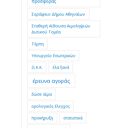
προσφοράς
Σεράφειο Δήμου Αθηναίων
Σταθερή Αίθουσα Αιμοληψιών
Δυτικού Τομέα
Τέμπη
Υπουργείο Εσωτερικών
Ω.Κ.Κ.
έλα ξανά
έρευνα αγοράς
δώσε αίμα
ορολογικός έλεγχος
προκήρυξη
στατιστικά