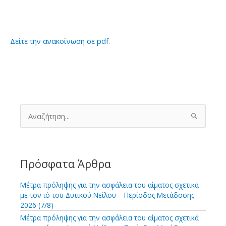
Δείτε την ανακοίνωση σε pdf
.
Α
ν
α
ζ
ή
τ
Πρόσφατα Άρθρα
η
σ
Μέτρα πρόληψης για την ασφάλεια του αίματος σχετικά
η
με τον ιό του Δυτικού Νείλου – Περίοδος Μετάδοσης
γ
2026 (7/8)
ι
Μέτρα πρόληψης για την ασφάλεια του αίματος σχετικά
α