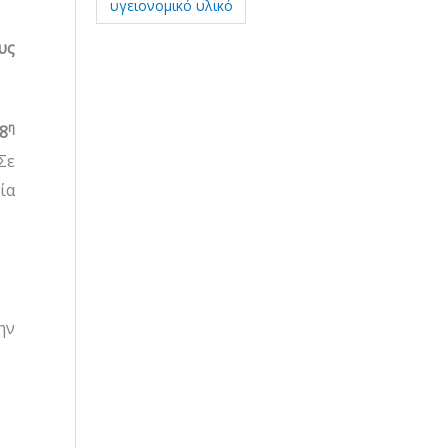
υγειονομικό υλικό
υς
η
8
Σε
ία
ην