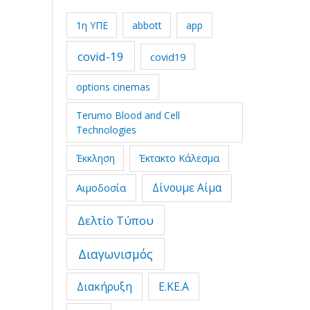
1η ΥΠΕ
abbott
app
covid-19
covid19
options cinemas
Terumo Blood and Cell
Technologies
Έκτακτο Κάλεσμα
Έκκληση
Δίνουμε Αίμα
Αιμοδοσία
Δελτίο Τύπου
Διαγωνισμός
Διακήρυξη
Ε.ΚΕ.Α