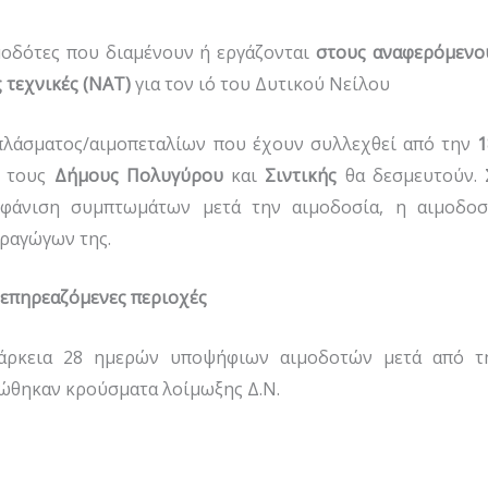
μοδότες που διαμένουν ή εργάζονται
στους αναφερόμενο
ς τεχνικές (ΝΑΤ)
για τον ιό του Δυτικού Νείλου
λάσματος/αιμοπεταλίων που έχουν συλλεχθεί από την
1
 τους
Δήμους Πολυγύρου
και
Σιντικής
θα δεσμευτούν. 
φάνιση συμπτωμάτων μετά την αιμοδοσία, η αιμοδοσ
αραγώγων της.
 επηρεαζόμενες περιοχές
ιάρκεια 28 ημερών υποψήφιων αιμοδοτών μετά από τ
ώθηκαν κρούσματα λοίμωξης Δ.Ν.