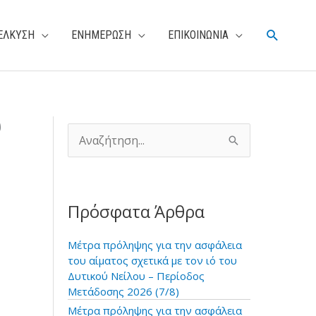
Αναζήτη
ΕΛΚΥΣΗ
ΕΝΗΜΕΡΩΣΗ
ΕΠΙΚΟΙΝΩΝΙΑ
υ
Α
ν
α
ζ
ή
Πρόσφατα Άρθρα
τ
η
σ
Μέτρα πρόληψης για την ασφάλεια
η
του αίματος σχετικά με τον ιό του
γ
Δυτικού Νείλου – Περίοδος
ι
Μετάδοσης 2026 (7/8)
α
Μέτρα πρόληψης για την ασφάλεια