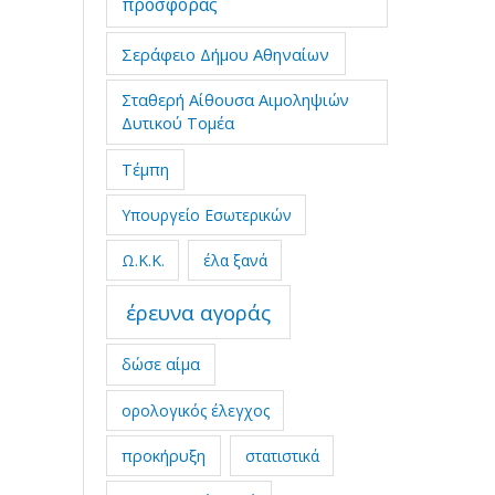
προσφοράς
Σεράφειο Δήμου Αθηναίων
Σταθερή Αίθουσα Αιμοληψιών
Δυτικού Τομέα
Τέμπη
Υπουργείο Εσωτερικών
Ω.Κ.Κ.
έλα ξανά
έρευνα αγοράς
δώσε αίμα
ορολογικός έλεγχος
προκήρυξη
στατιστικά