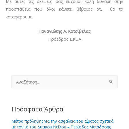
Με αυτές τις σκέψεις σας εύχομαι καλή δύναμη στην
προσπάθεια που όλοι κάνετε, βέβαιος ότι θα τα
καταφέρουμε.
Παναγιώτης Α. Κατσίβελας
Πρόεδρος Ε.ΚΕ.Α
Α
ν
α
ζ
ή
τ
Πρόσφατα Άρθρα
η
σ
Μέτρα πρόληψης για την ασφάλεια του αίματος σχετικά
η
με τον ιό του Δυτικού Νείλου – Περίοδος Μετάδοσης