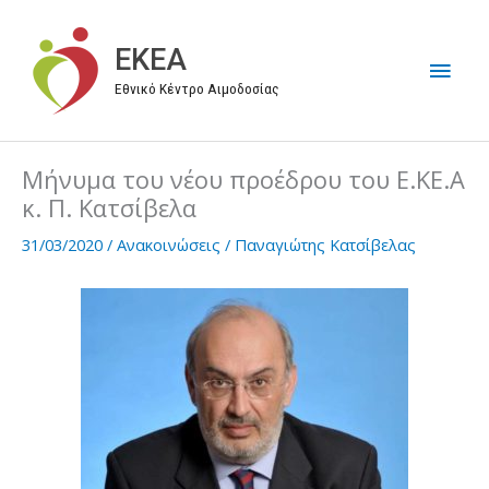
Μετάβαση
στο
EKEA
Κύρι
περιεχόμενο
Εθνικό Κέντρο Αιμοδοσίας
Μεν
Μήνυμα του νέου προέδρου του Ε.ΚΕ.Α
κ. Π. Κατσίβελα
31/03/2020
/
Ανακοινώσεις
/
Παναγιώτης Κατσίβελας