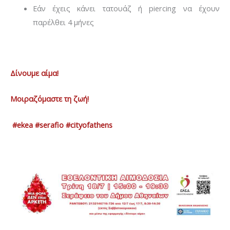
Εάν έχεις κάνει τατουάζ ή piercing να έχουν
παρέλθει 4 μήνες
Δίνουμε αίμα!
Μοιραζόμαστε τη ζωή!
#
ekea #serafio #cityofathens