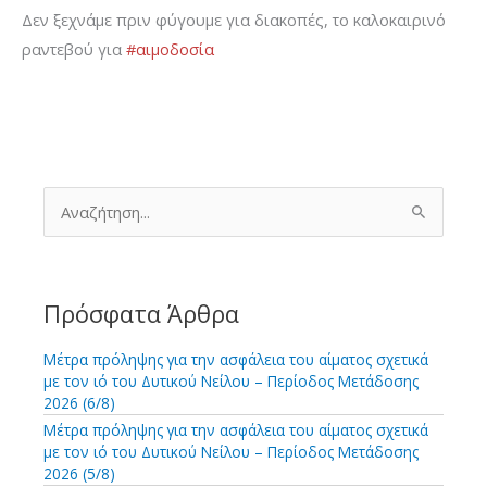
Δεν ξεχνάμε πριν φύγουμε για διακοπές, το καλοκαιρινό
ραντεβού για
#αιμοδοσία
Α
ν
α
ζ
ή
τ
Πρόσφατα Άρθρα
η
σ
Μέτρα πρόληψης για την ασφάλεια του αίματος σχετικά
η
με τον ιό του Δυτικού Νείλου – Περίοδος Μετάδοσης
γ
2026 (6/8)
ι
Μέτρα πρόληψης για την ασφάλεια του αίματος σχετικά
α
με τον ιό του Δυτικού Νείλου – Περίοδος Μετάδοσης
:
2026 (5/8)