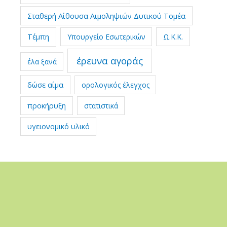
Σταθερή Αίθουσα Αιμοληψιών Δυτικού Τομέα
Τέμπη
Υπουργείο Εσωτερικών
Ω.Κ.Κ.
έρευνα αγοράς
έλα ξανά
δώσε αίμα
ορολογικός έλεγχος
προκήρυξη
στατιστικά
υγειονομικό υλικό