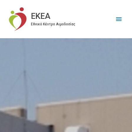
Μετάβαση
στο
EKEA
Κύρι
περιεχόμενο
Εθνικό Κέντρο Αιμοδοσίας
Μεν