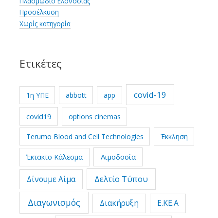
Πλασμώδιο Ελονοσίας
Προσέλκυση
Χωρίς κατηγορία
Ετικέτες
covid-19
1η ΥΠΕ
abbott
app
covid19
options cinemas
Terumo Blood and Cell Technologies
Έκκληση
Έκτακτο Κάλεσμα
Αιμοδοσία
Δελτίο Τύπου
Δίνουμε Αίμα
Διαγωνισμός
Διακήρυξη
Ε.ΚΕ.Α